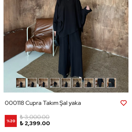
000118 Cupra Takım Şal yaka
₺ 3,000.00
%
20
₺ 2,399.00