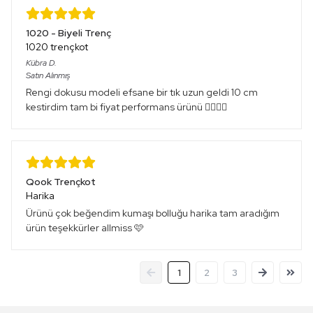
1020 - Biyeli Trenç
1020 trençkot
Kübra
D.
Satın Alınmış
Rengi dokusu modeli efsane bir tık uzun geldi 10 cm
kestirdim tam bi fiyat performans ürünü 👌🏻👌🏻
Qook Trençkot
Harika
Ürünü çok beğendim kumaşı bolluğu harika tam aradığım
ürün teşekkürler allmiss 🩷
1
2
3