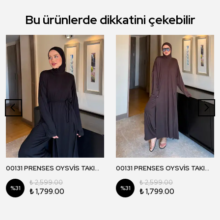
Bu ürünlerde dikkatini çekebilir
00131 PRENSES OYSVİS TAKIM - Siyah
00131 PRENSES OYSVİS TAKIM - Kahverengi
₺ 2,599.00
₺ 2,599.00
%
31
%
31
₺ 1,799.00
₺ 1,799.00