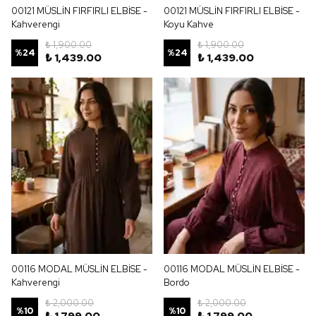
00121 MÜSLİN FIRFIRLI ELBİSE -
00121 MÜSLİN FIRFIRLI ELBİSE -
Kahverengi
Koyu Kahve
₺ 1,900.00
₺ 1,900.00
%
24
%
24
₺ 1,439.00
₺ 1,439.00
00116 MODAL MÜSLİN ELBİSE -
00116 MODAL MÜSLİN ELBİSE -
Kahverengi
Bordo
₺ 2,000.00
₺ 2,000.00
%
10
%
10