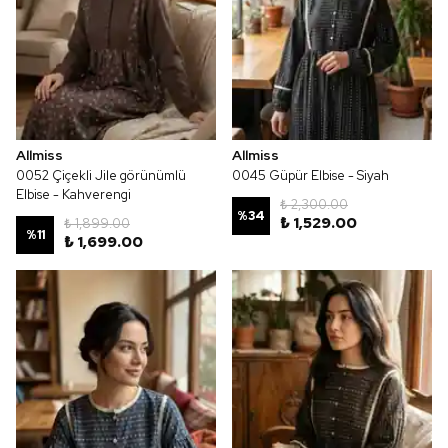
Allmiss
Allmiss
0052 Çiçekli Jile görünümlü
0045 Güpür Elbise - Siyah
Elbise - Kahverengi
₺ 2,300.00
%
34
₺ 1,529.00
₺ 1,899.00
%
11
₺ 1,699.00