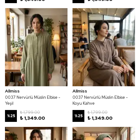
Allmiss
Allmiss
0037 Nervürlü Müslin Elbise -
0037 Nervürlü Müslin Elbise -
Yeşil
Koyu Kahve
₺ 1,799.00
₺ 1,799.00
%
25
%
25
₺ 1,349.00
₺ 1,349.00