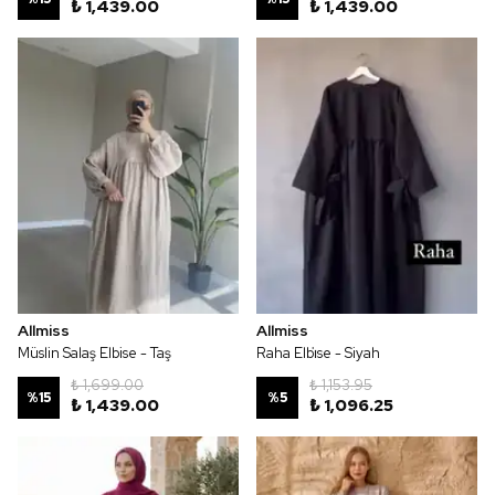
₺ 1,439.00
₺ 1,439.00
Allmiss
Allmiss
Müslin Salaş Elbise - Taş
Raha Elbi̇se - Siyah
₺ 1,699.00
₺ 1,153.95
%
15
%
5
₺ 1,439.00
₺ 1,096.25