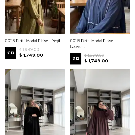
00115 Biritli Modal Elbise - Yeşil
00115 Biritli Modal Elbise -
Lacivert
₺ 1,999.00
%
13
₺ 1,749.00
₺ 1,999.00
%
13
₺ 1,749.00