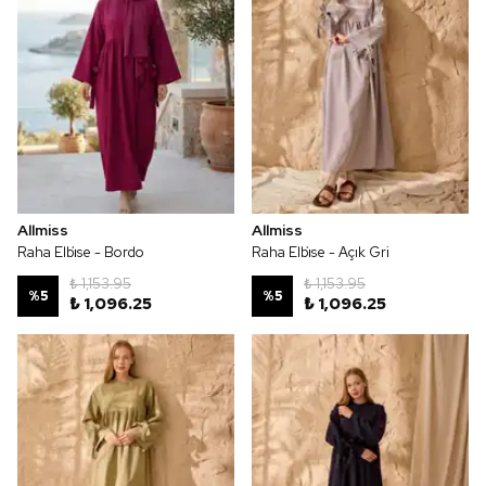
Allmiss
Allmiss
Raha Elbi̇se - Bordo
Raha Elbi̇se - Açık Gri
₺ 1,153.95
₺ 1,153.95
%
5
%
5
₺ 1,096.25
₺ 1,096.25