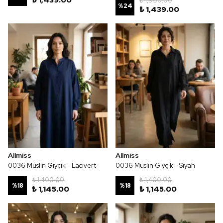
₺ 1,439.00
₺ 1,900.00
%
24
₺ 1,439.00
Allmiss
Allmiss
0036 Müslin Giyçık - Lacivert
0036 Müslin Giyçık - Siyah
₺ 1,400.00
₺ 1,400.00
%
18
%
18
₺ 1,145.00
₺ 1,145.00