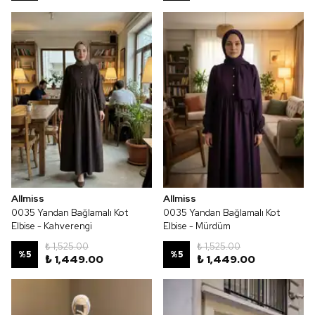
Allmiss
Allmiss
0035 Yandan Bağlamalı Kot
0035 Yandan Bağlamalı Kot
Elbise - Kahverengi
Elbise - Mürdüm
₺ 1,525.00
₺ 1,525.00
%
5
%
5
₺ 1,449.00
₺ 1,449.00