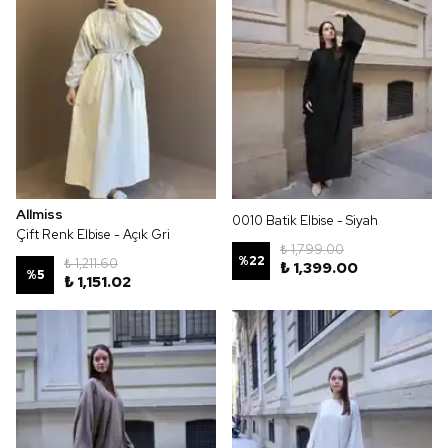
Allmiss
0010 Batik Elbise - Siyah
Çift Renk Elbise - Açık Gri
₺ 1,799.00
%
22
₺ 1,211.60
₺ 1,399.00
%
5
₺ 1,151.02