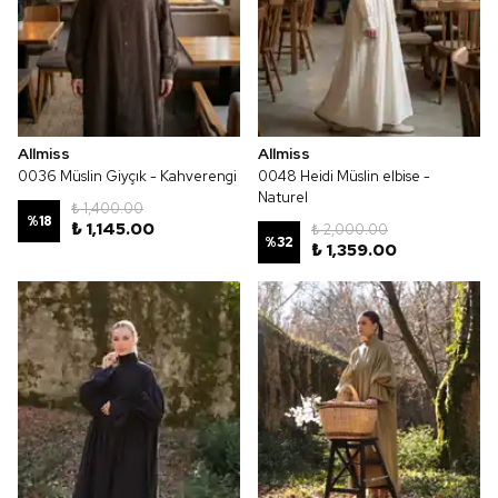
Allmiss
Allmiss
0036 Müslin Giyçık - Kahverengi
0048 Heidi Müslin elbise -
Naturel
₺ 1,400.00
%
18
₺ 1,145.00
₺ 2,000.00
%
32
₺ 1,359.00