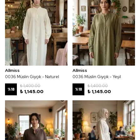
Allmiss
Allmiss
0036 Müslin Giyçık - Naturel
0036 Müslin Giyçık - Yeşil
₺ 1,400.00
₺ 1,400.00
%
18
%
18
₺ 1,145.00
₺ 1,145.00