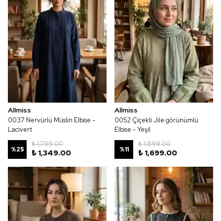
Allmiss
Allmiss
0037 Nervürlü Müslin Elbise -
0052 Çiçekli Jile görünümlü
Lacivert
Elbise - Yeşil
₺ 1,799.00
₺ 1,899.00
%
25
%
11
₺ 1,349.00
₺ 1,699.00