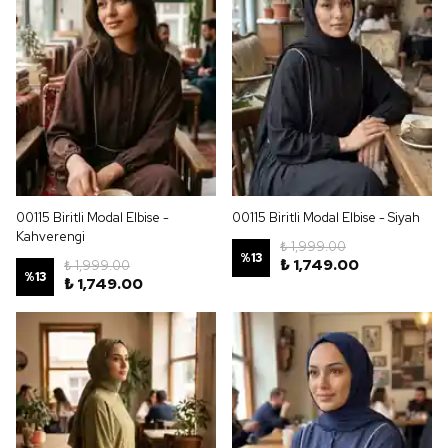
00115 Biritli Modal Elbise -
00115 Biritli Modal Elbise - Siyah
Kahverengi
₺ 1,999.00
%
13
₺ 1,749.00
₺ 1,999.00
%
13
₺ 1,749.00