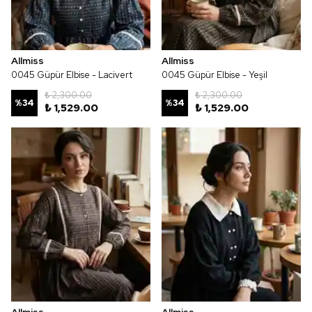
Allmiss
Allmiss
0045 Güpür Elbise - Lacivert
0045 Güpür Elbise - Yeşil
₺ 2,300.00
₺ 2,300.00
%
34
%
34
₺ 1,529.00
₺ 1,529.00