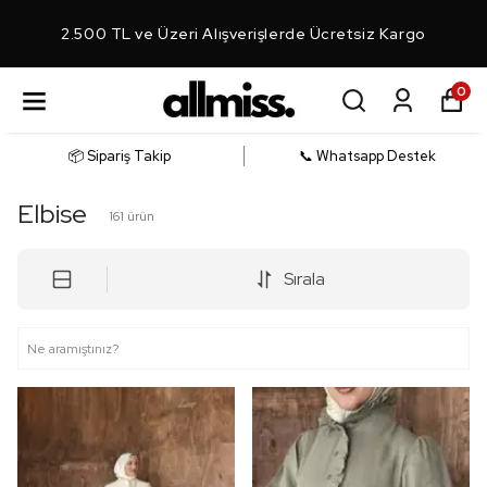
2.500 TL ve Üzeri Alışverişlerde Ücretsiz Kargo
0
📦 Sipariş Takip
📞 Whatsapp Destek
Elbise
161
ürün
Sırala