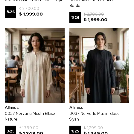
Bordo
₺ 2,700.00
%
26
₺ 1,999.00
₺ 2,700.00
%
26
₺ 1,999.00
Allmiss
Allmiss
0037 Nervürlü Müslin Elbise -
0037 Nervürlü Müslin Elbise -
Naturel
Siyah
₺ 1,799.00
₺ 1,799.00
%
25
%
25
₺ 1,349.00
₺ 1,349.00