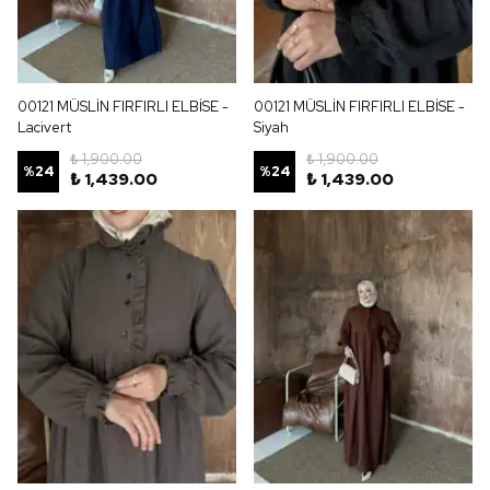
00121 MÜSLİN FIRFIRLI ELBİSE -
00121 MÜSLİN FIRFIRLI ELBİSE -
Lacivert
Siyah
₺ 1,900.00
₺ 1,900.00
%
24
%
24
₺ 1,439.00
₺ 1,439.00