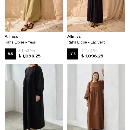
Allmiss
Allmiss
Raha Elbi̇se - Yeşil
Raha Elbi̇se - Lacivert
₺ 1,153.95
₺ 1,153.95
%
5
%
5
₺ 1,096.25
₺ 1,096.25