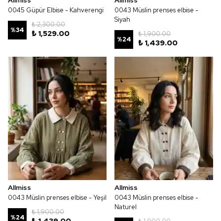
Allmiss
Allmiss
0045 Güpür Elbise - Kahverengi
0043 Müslin prenses elbise -
Siyah
₺ 2,300.00
%
34
₺ 1,529.00
₺ 1,900.00
%
24
₺ 1,439.00
Allmiss
Allmiss
0043 Müslin prenses elbise - Yeşil
0043 Müslin prenses elbise -
Naturel
₺ 1,900.00
%
24