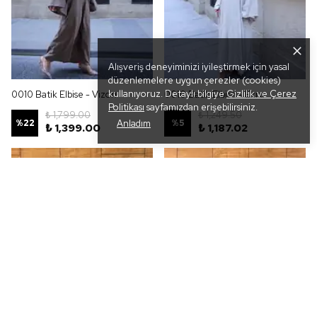
Alışveriş deneyiminizi iyileştirmek için yasal
düzenlemelere uygun çerezler (cookies)
kullanıyoruz. Detaylı bilgiye
Gizlilik ve Çerez
0010 Batik Elbise - Vizon
0010 Batik Elbise - Ekru
Politikası
sayfamızdan erişebilirsiniz.
₺ 1,799.00
₺ 1,249.50
%
22
Anladım
%
5
₺ 1,399.00
₺ 1,187.02