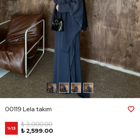
00119 Lela takım
₺ 3,000.00
%
13
₺ 2,599.00