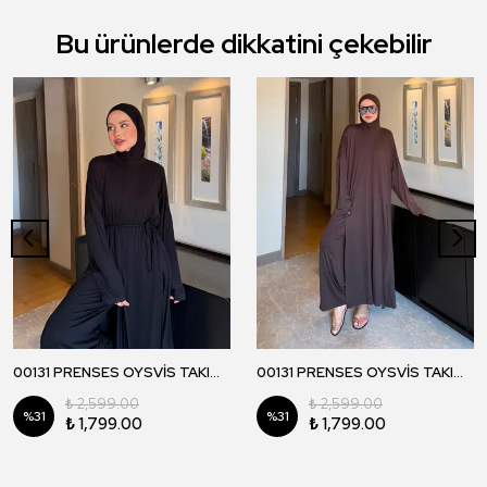
Bu ürünlerde dikkatini çekebilir
00131 PRENSES OYSVİS TAKIM - Siyah
00131 PRENSES OYSVİS TAKIM - Kahverengi
₺ 2,599.00
₺ 2,599.00
%
31
%
31
₺ 1,799.00
₺ 1,799.00