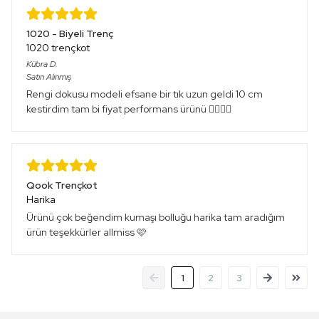
1020 - Biyeli Trenç
1020 trençkot
Kübra
D.
Satın Alınmış
Rengi dokusu modeli efsane bir tık uzun geldi 10 cm
kestirdim tam bi fiyat performans ürünü 👌🏻👌🏻
Qook Trençkot
Harika
Ürünü çok beğendim kumaşı bolluğu harika tam aradığım
ürün teşekkürler allmiss 🩷
1
2
3