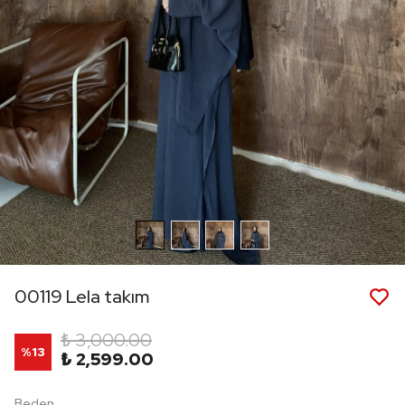
00119 Lela takım
₺ 3,000.00
%
13
₺ 2,599.00
Beden