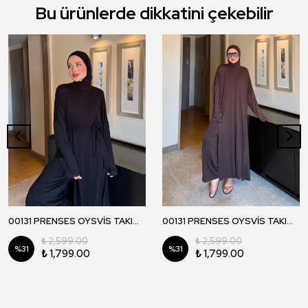
Bu ürünlerde dikkatini çekebilir
00131 PRENSES OYSVİS TAKIM - Siyah
00131 PRENSES OYSVİS TAKIM - Kahverengi
₺ 2,599.00
₺ 2,599.00
%
31
%
31
₺ 1,799.00
₺ 1,799.00