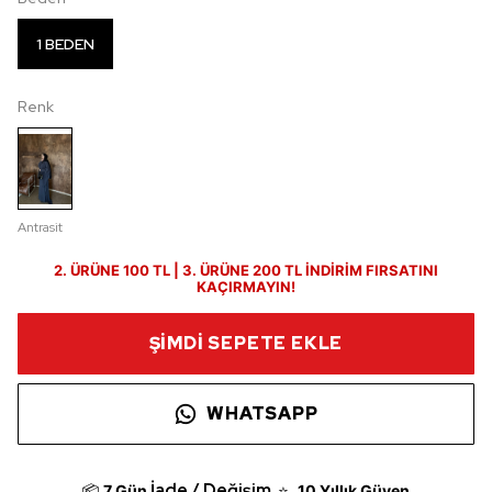
1 BEDEN
Renk
Antrasit
2. ÜRÜNE 100 TL | 3. ÜRÜNE 200 TL İNDİRİM FIRSATINI
KAÇIRMAYIN!
ŞİMDİ SEPETE EKLE
WHATSAPP
İade / Değişim
📦
7 Gün
⭐
10 Yıllık Güven