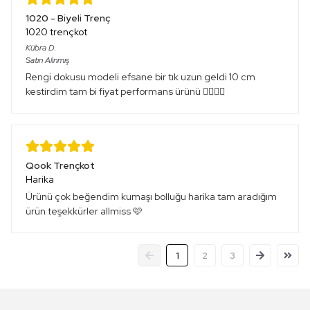
1020 - Biyeli Trenç
1020 trençkot
Kübra
D.
Satın Alınmış
Rengi dokusu modeli efsane bir tık uzun geldi 10 cm
kestirdim tam bi fiyat performans ürünü 👌🏻👌🏻
Qook Trençkot
Harika
Ürünü çok beğendim kumaşı bolluğu harika tam aradığım
ürün teşekkürler allmiss 🩷
1
2
3