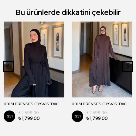
Bu ürünlerde dikkatini çekebilir
00131 PRENSES OYSVİS TAKIM - Siyah
00131 PRENSES OYSVİS TAKIM - Kahverengi
₺ 2,599.00
₺ 2,599.00
%
31
%
31
₺ 1,799.00
₺ 1,799.00