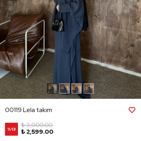
00119 Lela takım
₺ 3,000.00
%
13
₺ 2,599.00