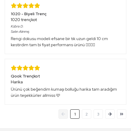
1020 - Biyeli Trenç
1020 trençkot
Kübra
D.
Satın Alınmış
Rengi dokusu modeli efsane bir tık uzun geldi 10 cm
kestirdim tam bi fiyat performans ürünü 👌🏻👌🏻
Qook Trençkot
Harika
Ürünü çok beğendim kumaşı bolluğu harika tam aradığım
ürün teşekkürler allmiss 🩷
1
2
3