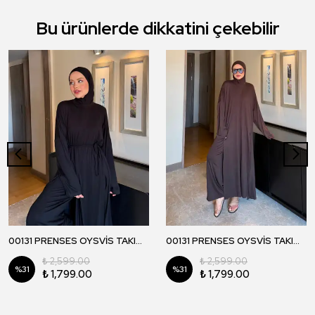
Bu ürünlerde dikkatini çekebilir
00131 PRENSES OYSVİS TAKIM - Siyah
00131 PRENSES OYSVİS TAKIM - Kahverengi
₺ 2,599.00
₺ 2,599.00
%
31
%
31
₺ 1,799.00
₺ 1,799.00