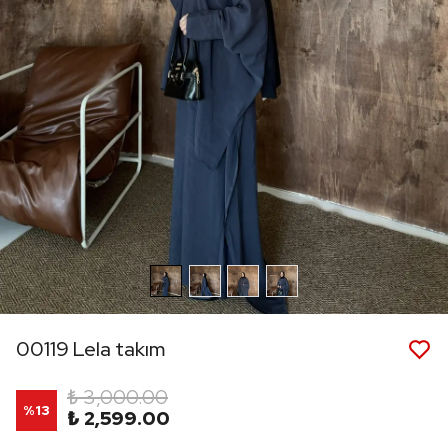
00119 Lela takım
₺ 3,000.00
%
13
₺ 2,599.00