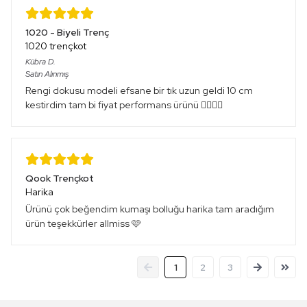
1020 - Biyeli Trenç
1020 trençkot
Kübra
D.
Satın Alınmış
Rengi dokusu modeli efsane bir tık uzun geldi 10 cm
kestirdim tam bi fiyat performans ürünü 👌🏻👌🏻
Qook Trençkot
Harika
Ürünü çok beğendim kumaşı bolluğu harika tam aradığım
ürün teşekkürler allmiss 🩷
1
2
3