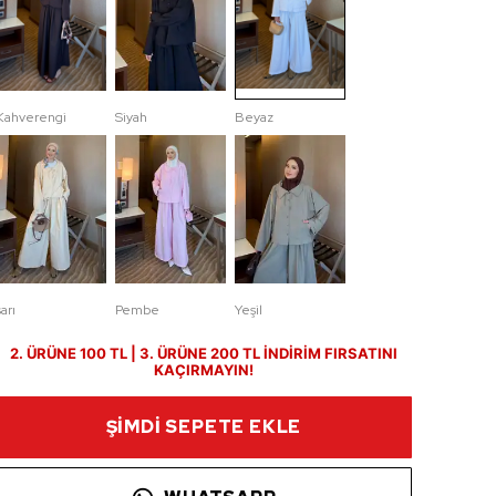
Kahverengi
Siyah
Beyaz
sarı
Pembe
Yeşil
2. ÜRÜNE 100 TL | 3. ÜRÜNE 200 TL İNDİRİM FIRSATINI
KAÇIRMAYIN!
ŞİMDİ SEPETE EKLE