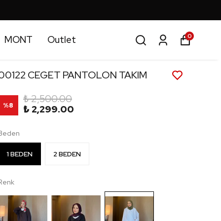
0
MONT
Outlet
00122 CEGET PANTOLON TAKIM
₺ 2,500.00
%
8
₺ 2,299.00
Beden
1 BEDEN
2 BEDEN
Renk