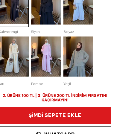
Kahverengi
Siyah
Beyaz
sarı
Pembe
Yeşil
2. ÜRÜNE 100 TL | 3. ÜRÜNE 200 TL İNDİRİM FIRSATINI
KAÇIRMAYIN!
ŞİMDİ SEPETE EKLE