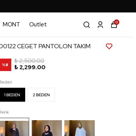
0
MONT
Outlet
00122 CEGET PANTOLON TAKIM
₺ 2,500.00
%
8
₺ 2,299.00
Beden
1 BEDEN
2 BEDEN
Renk