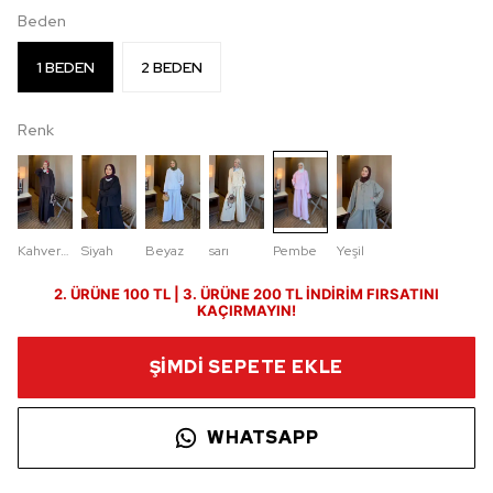
Beden
1 BEDEN
2 BEDEN
Renk
Kahverengi
Siyah
Beyaz
sarı
Pembe
Yeşil
2. ÜRÜNE 100 TL | 3. ÜRÜNE 200 TL İNDİRİM FIRSATINI
KAÇIRMAYIN!
ŞİMDİ SEPETE EKLE
WHATSAPP