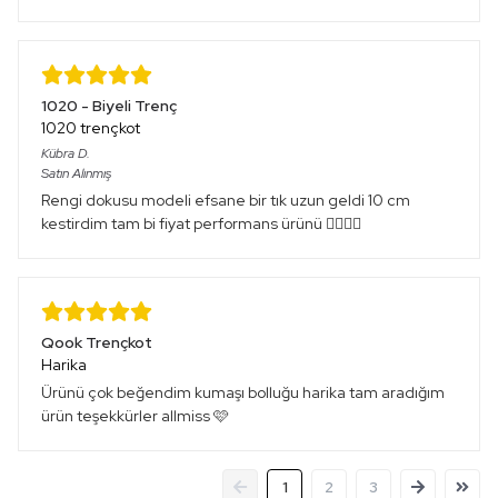
1020 - Biyeli Trenç
1020 trençkot
Kübra
D.
Satın Alınmış
Rengi dokusu modeli efsane bir tık uzun geldi 10 cm
kestirdim tam bi fiyat performans ürünü 👌🏻👌🏻
Qook Trençkot
Harika
Ürünü çok beğendim kumaşı bolluğu harika tam aradığım
ürün teşekkürler allmiss 🩷
1
2
3