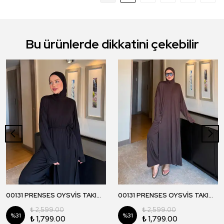
Bu ürünlerde dikkatini çekebilir
00131 PRENSES OYSVİS TAKIM - Siyah
00131 PRENSES OYSVİS TAKIM - Kahverengi
₺ 2,599.00
₺ 2,599.00
%
31
%
31
₺ 1,799.00
₺ 1,799.00