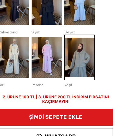
Kahverengi
Siyah
Beyaz
sarı
Pembe
Yeşil
2. ÜRÜNE 100 TL | 3. ÜRÜNE 200 TL İNDİRİM FIRSATINI
KAÇIRMAYIN!
ŞİMDİ SEPETE EKLE