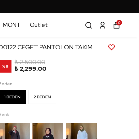
0
MONT
Outlet
00122 CEGET PANTOLON TAKIM
₺ 2,500.00
%
8
₺ 2,299.00
Beden
1 BEDEN
2 BEDEN
Renk