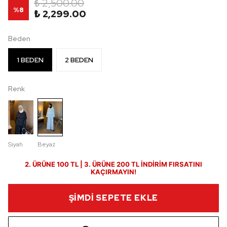
₺ 2,500.00
%
8
₺ 2,299.00
Beden
1 BEDEN
2 BEDEN
Renk
Siyah
Beyaz
2. ÜRÜNE 100 TL | 3. ÜRÜNE 200 TL İNDİRİM FIRSATINI
KAÇIRMAYIN!
ŞİMDİ SEPETE EKLE