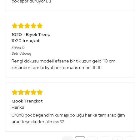
çok spor duruyor 👍🏻
1020 - Biyeli Trenç
1020 trençkot
Kübra
D.
Satın Alınmış
Rengi dokusu modeli efsane bir tık uzun geldi 10 cm
kestirdim tam bi fiyat performans ürünü 👌🏻👌🏻
Qook Trençkot
Harika
Ürünü çok beğendim kumaşı bolluğu harika tam aradığım
ürün teşekkürler allmiss 🩷