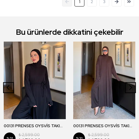
1
2
3
Bu ürünlerde dikkatini çekebilir
00131 PRENSES OYSVİS TAKIM - Siyah
00131 PRENSES OYSVİS TAKIM - Kahverengi
₺ 2,599.00
₺ 2,599.00
%
31
%
31