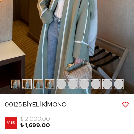
00125 BİYELİ KİMONO
₺ 2,000.00
%
15
₺ 1,699.00