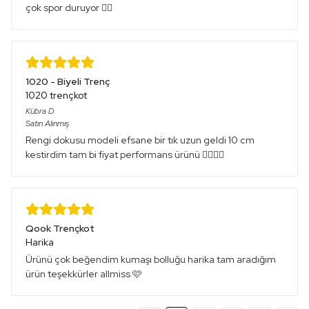
çok spor duruyor 👍🏻
1020 - Biyeli Trenç
1020 trençkot
Kübra
D.
Satın Alınmış
Rengi dokusu modeli efsane bir tık uzun geldi 10 cm
kestirdim tam bi fiyat performans ürünü 👌🏻👌🏻
Qook Trençkot
Harika
Ürünü çok beğendim kumaşı bolluğu harika tam aradığım
ürün teşekkürler allmiss 🩷