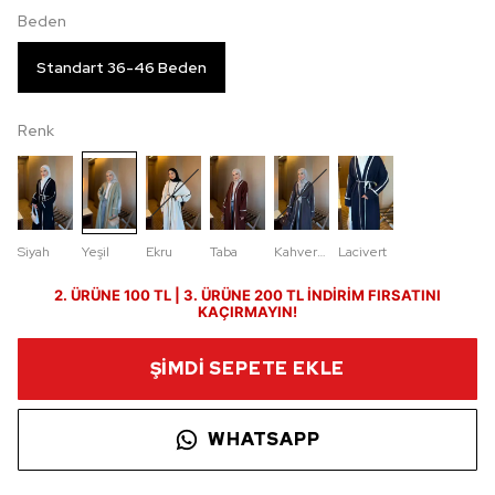
Beden
Standart 36-46 Beden
Renk
Siyah
Yeşil
Ekru
Taba
Kahverengi
Lacivert
2. ÜRÜNE 100 TL | 3. ÜRÜNE 200 TL İNDİRİM FIRSATINI
KAÇIRMAYIN!
ŞİMDİ SEPETE EKLE
WHATSAPP