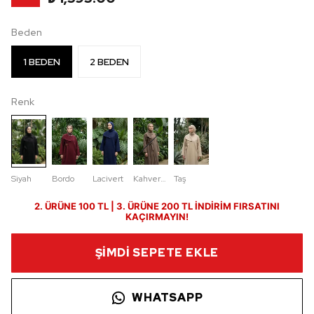
Beden
1 BEDEN
2 BEDEN
Renk
Siyah
Bordo
Lacivert
Kahverengi
Taş
2. ÜRÜNE 100 TL | 3. ÜRÜNE 200 TL İNDİRİM FIRSATINI
KAÇIRMAYIN!
ŞİMDİ SEPETE EKLE
WHATSAPP