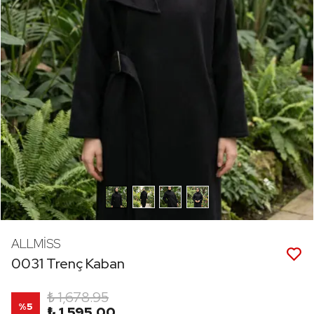
ALLMİSS
0031 Trenç Kaban
₺ 1,678.95
%
5
₺ 1,595.00