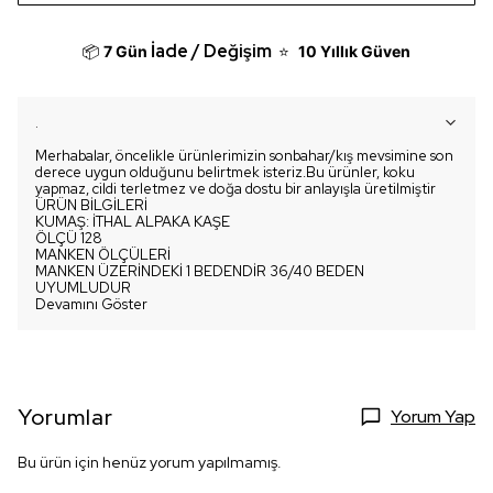
İade / Değişim
📦
7 Gün
⭐
10 Yıllık Güven
.
Merhabalar, öncelikle ürünlerimizin sonbahar/kış mevsimine son
derece uygun olduğunu belirtmek isteriz.Bu ürünler, koku
yapmaz, cildi terletmez ve doğa dostu bir anlayışla üretilmiştir
ÜRÜN BİLGİLERİ
KUMAŞ: İTHAL ALPAKA KAŞE
ÖLÇÜ 128
MANKEN ÖLÇÜLERİ
MANKEN ÜZERİNDEKİ 1 BEDENDİR 36/40 BEDEN
UYUMLUDUR
Devamını Göster
Yorumlar
Yorum Yap
Bu ürün için henüz yorum yapılmamış.