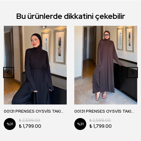
Bu ürünlerde dikkatini çekebilir
00131 PRENSES OYSVİS TAKIM - Siyah
00131 PRENSES OYSVİS TAKIM - Kahverengi
₺ 2,599.00
₺ 2,599.00
%
31
%
31
₺ 1,799.00
₺ 1,799.00