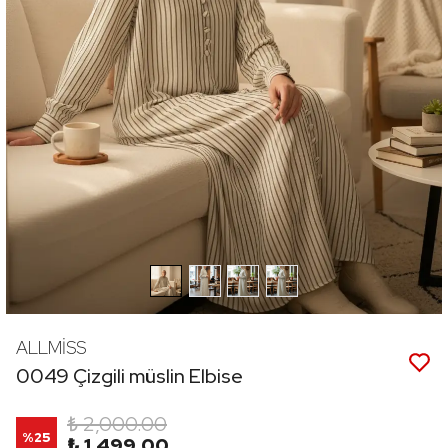
ALLMİSS
0049 Çizgili müslin Elbise
₺ 2,000.00
%
25
₺ 1,499.00