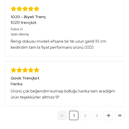
1020 - Biyeli Trenç
1020 trençkot
Kübra
D.
Satın Alınmış
Rengi dokusu modeli efsane bir tık uzun geldi 10 cm
kestirdim tam bi fiyat performans ürünü 👌🏻👌🏻
Qook Trençkot
Harika
Ürünü çok beğendim kumaşı bolluğu harika tam aradığım
ürün teşekkürler allmiss 🩷
1
2
3