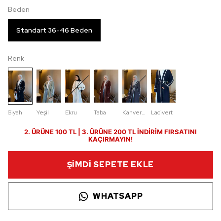
Beden
Standart 36-46 Beden
Renk
Siyah
Yeşil
Ekru
Taba
Kahverengi
Lacivert
2. ÜRÜNE 100 TL | 3. ÜRÜNE 200 TL İNDİRİM FIRSATINI
KAÇIRMAYIN!
ŞİMDİ SEPETE EKLE
WHATSAPP