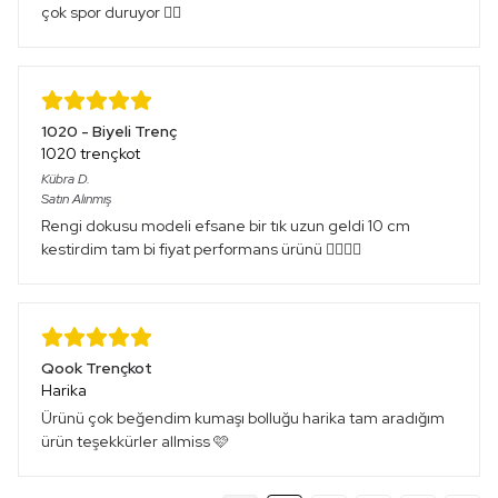
çok spor duruyor 👍🏻
1020 - Biyeli Trenç
1020 trençkot
Kübra
D.
Satın Alınmış
Rengi dokusu modeli efsane bir tık uzun geldi 10 cm
kestirdim tam bi fiyat performans ürünü 👌🏻👌🏻
Qook Trençkot
Harika
Ürünü çok beğendim kumaşı bolluğu harika tam aradığım
ürün teşekkürler allmiss 🩷