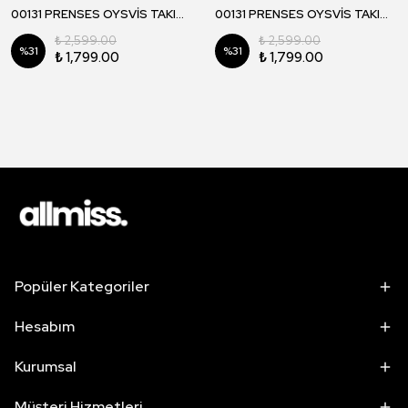
00131 PRENSES OYSVİS TAKIM - Siyah
00131 PRENSES OYSVİS TAKIM - Kahverengi
₺ 2,599.00
₺ 2,599.00
%
31
%
31
₺ 1,799.00
₺ 1,799.00
Popüler Kategoriler
Hesabım
Kurumsal
Müşteri Hizmetleri