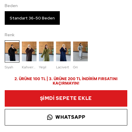
Beden
Standart 36-50 Beden
Renk
Siyah
Kahverengi
Yeşil
Lacivert
Gri
2. ÜRÜNE 100 TL | 3. ÜRÜNE 200 TL İNDİRİM FIRSATINI
KAÇIRMAYIN!
ŞİMDİ SEPETE EKLE
WHATSAPP