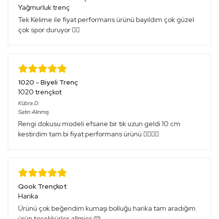
Yağmurluk trenç
Tek Kelime ile fiyat performans ürünü bayıldım çok güzel
çok spor duruyor 👍🏻
1020 - Biyeli Trenç
1020 trençkot
Kübra
D.
Satın Alınmış
Rengi dokusu modeli efsane bir tık uzun geldi 10 cm
kestirdim tam bi fiyat performans ürünü 👌🏻👌🏻
Qook Trençkot
Harika
Ürünü çok beğendim kumaşı bolluğu harika tam aradığım
ürün teşekkürler allmiss 🩷