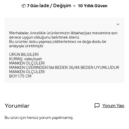
İade / Değişim
📦
7 Gün
⭐
10 Yıllık Güven
.
Merhabalar, öncelikle ürünlerimizin ilkbahar/yaz mevsimine son
derece uygun olduğunu belirtmek isteriz.
Bu ürünler, koku yapmaz,cilditerletmez ve doğa dostu bir
anlayışla üretilmiştir.
ÜRÜN BİLGİLERİ
KUMAŞ: visko/oysh
MANKEN ÖLÇÜLERİ
MANKEN ÜZERİNDEKİ Std BEDEN 36/48 BEDEN UYUMLUDUR
MANKEN ÖLÇÜLERİ
BOY:1.75 CM
Yorumlar
Yorum Yap
Bu ürün için henüz yorum yapılmamış.