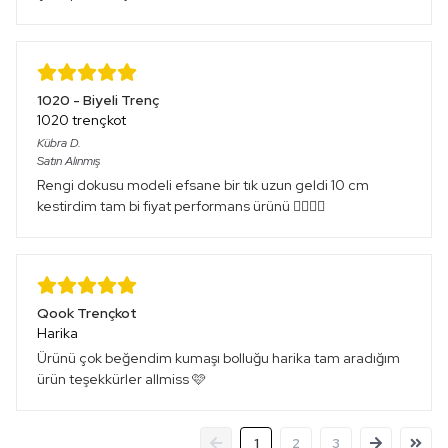
1020 - Biyeli Trenç
1020 trençkot
Kübra
D.
Satın Alınmış
Rengi dokusu modeli efsane bir tık uzun geldi 10 cm
kestirdim tam bi fiyat performans ürünü 👌🏻👌🏻
Qook Trençkot
Harika
Ürünü çok beğendim kumaşı bolluğu harika tam aradığım
ürün teşekkürler allmiss 🩷
1
2
3