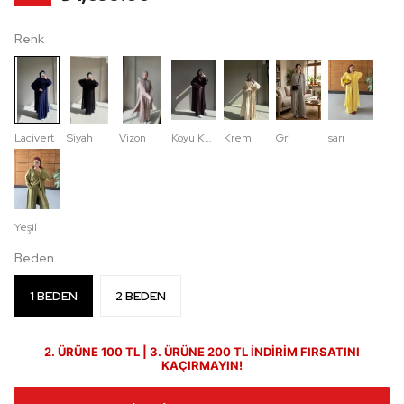
Renk
Lacivert
Siyah
Vizon
Koyu Kahve
Krem
Gri
sarı
Yeşil
Beden
1 BEDEN
2 BEDEN
2. ÜRÜNE 100 TL | 3. ÜRÜNE 200 TL İNDİRİM FIRSATINI
KAÇIRMAYIN!