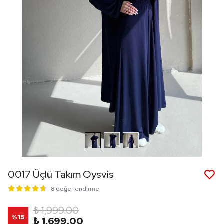
0017 Üçlü Takım Oysvis
8 değerlendirme
₺ 1,999.00
%
15
₺ 1,699.00