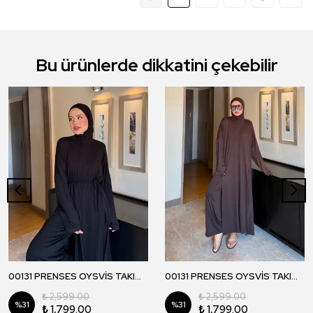
Bu ürünlerde dikkatini çekebilir
00131 PRENSES OYSVİS TAKIM - Siyah
00131 PRENSES OYSVİS TAKIM - Kahverengi
₺ 2,599.00
₺ 2,599.00
%
31
%
31
₺ 1,799.00
₺ 1,799.00